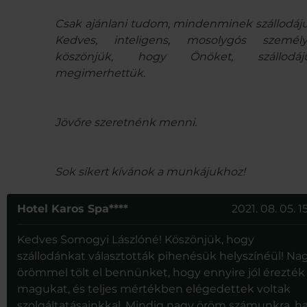
Csak ajánlani tudom, mindenminek szállodáju
Kedves, inteligens, mosolygós személyz
köszönjük, hogy Önöket, szállodáju
megimerhettük.
Jövőre szeretnénk menni.
Sok sikert kívánok a munkájukhoz!
Hotel Karos Spa****
2021. 08. 05. 1
Kedves Somogyi Lászlóné! Köszönjük, hogy
szállodánkat választották pihenésük helyszínéül! Na
örömmel tölt el bennünket, hogy ennyire jól érezték
magukat, és teljes mértékben elégedettek voltak
szolgáltatásainkkal. Mindig nagy öröm számunkra, h