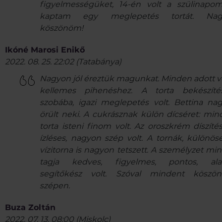
figyelmességüket, 14-én volt a szülinapo
kaptam egy meglepetés tortát. Nag
köszönöm!
Ikóné Marosi Enikő
2022. 08. 25. 22:02
(
Tatabánya
)
Nagyon jól éreztük magunkat. Minden adott vo
kellemes pihenéshez. A torta bekészít
szobába, igazi meglepetés volt. Bettina na
örült neki. A cukrásznak külön dícséret: min
torta isteni finom volt. Az oroszkrém díszítés
ízléses, nagyon szép volt. A tornák, különös
vízitorna is nagyon tetszett. A személyzet mi
tagja kedves, figyelmes, pontos, ala
segítőkész volt. Szóval mindent köszö
szépen.
Buza Zoltán
2022. 07. 13. 08:00
(
Miskolc
)