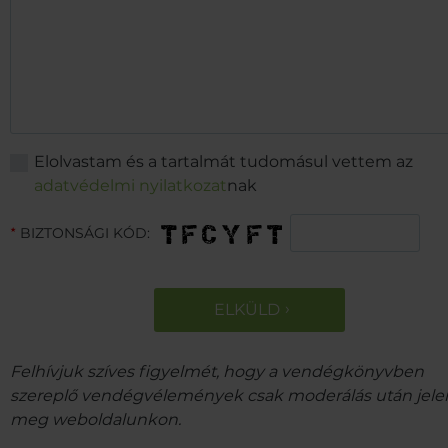
Elolvastam és a tartalmát tudomásul vettem az
adatvédelmi nyilatkozat
nak
BIZTONSÁGI KÓD:
★
ELKÜLD
Felhívjuk szíves figyelmét, hogy a vendégkönyvben
szereplő vendégvélemények csak moderálás után jel
meg weboldalunkon.