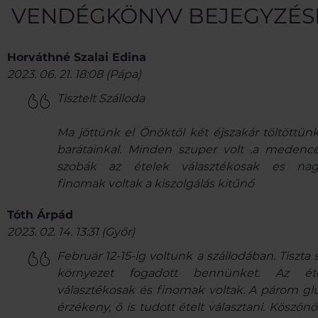
VENDÉGKÖNYV BEJEGYZÉS
Horváthné Szalai Edina
2023. 06. 21. 18:08
(
Pápa
)
Tisztelt Szálloda
Ma jöttünk el Önöktől két éjszakár töltöttünk
barátainkal. Minden szuper volt .a medenc
szobák az ételek választékosak es na
finomak voltak a kiszolgálás kitűnő
Tóth Árpád
2023. 02. 14. 13:31
(
Győr
)
Február 12-15-ig voltunk a szállodában. Tiszta 
környezet fogadott bennünket. Az ét
választékosak és finomak voltak. A párom gl
érzékeny, ő is tudott ételt választani. Köszön