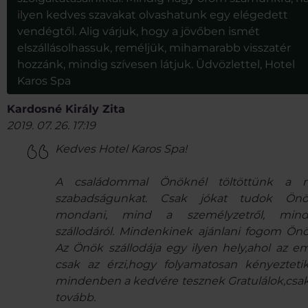
ilyen kedves szavakat olvashatunk egy elégedett
vendégtől. Alig várjuk, hogy a jövőben ismét
elszállásolhassuk, reméljük, mihamarabb visszatér
hozzánk, mindig szívesen látjuk. Üdvözlettel, Hotel
Karos Spa
Kardosné Király Zita
2019. 07. 26. 17:19
Kedves Hotel Karos Spa!
A családommal Önöknél töltöttünk a n
szabadságunkat. Csak jókat tudok Önö
mondani, mind a személyzetről, min
szállodáról. Mindenkinek ajánlani fogom Önö
Az Önök szállodája egy ilyen hely,ahol az e
csak az érzi,hogy folyamatosan kényezteti
mindenben a kedvére tesznek Gratulálok,csak
tovább.