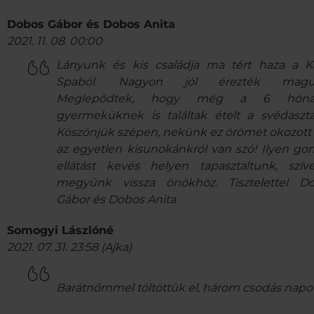
Dobos Gábor és Dobos Anita
2021. 11. 08. 00:00
Lányunk és kis családja ma tért haza a K
Spaból. Nagyon jól érezték maguk
Meglepődtek, hogy még a 6 hóna
gyermeküknek is találtak ételt a svédaszta
Köszönjük szépen, nekünk ez örömet okozott 
az egyetlen kisunokánkról van szó! Ilyen go
ellátást kevés helyen tapasztaltunk, szív
megyünk vissza önökhöz. Tisztelettel D
Gábor és Dobos Anita
Somogyi Lászlóné
2021. 07. 31. 23:58
(
Ajka
)
Barátnőmmel töltöttük el, három csodás napot