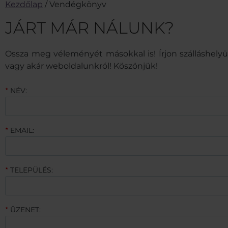
Kezdőlap
/
Vendégkönyv
JÁRT MÁR NÁLUNK?
Ossza meg véleményét másokkal is! Írjon szálláshelyü
vagy akár weboldalunkról! Köszönjük!
NÉV:
★
EMAIL:
★
TELEPÜLÉS:
★
ÜZENET:
★