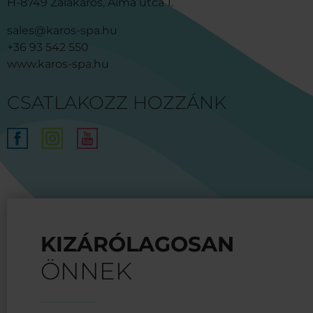
H-8749 Zalakaros, Alma utca 1.
sales@karos-spa.hu
+36 93 542 550
www.karos-spa.hu
CSATLAKOZZ HOZZÁNK
KIZÁRÓLAGOSAN
ÖNNEK