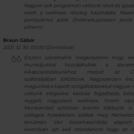
Nagyon sok programon vettünk részt és igazán
esett a wellness részleg használata. Maxim
pontszámot adok Önöknek,szívesen jövök
pihenni.
Braun Gábor
2021. 12. 30. 00:00
(
Dombóvár
)
Ezúton szeretnénk megköszönni hogy r
munkájukkal hozzájárultak a decemb
kikapcsolódásunkhoz melyet az Ö
szállodájában töltöttünk. Nagyszerűen ére
magunkat,a kapott szolgáltatásokkal nagyon
voltunk elégedve. Kedves fogadtatás, bős
reggeli, nagyszerű wellness, finom vacs
Munkámból adódóan évente többször is
csillagos hotelekben szállok meg Németor
területén. Van összehasonlítási alapo
komolyan azt kell mondanom hogy ez 