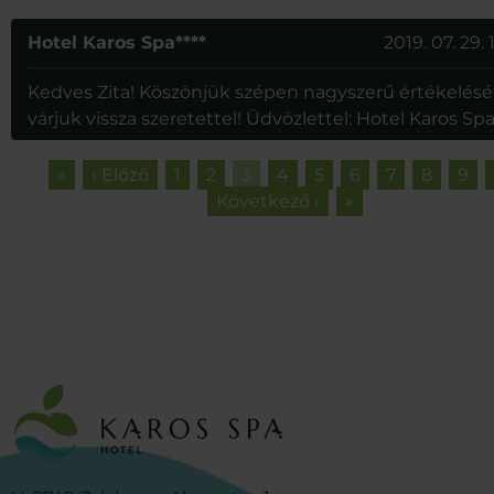
Hotel Karos Spa****
2019. 07. 29. 1
Kedves Zita! Köszönjük szépen nagyszerű értékelésé
várjuk vissza szeretettel! Üdvözlettel: Hotel Karos Sp
«
‹ Előző
1
2
3
4
5
6
7
8
9
Következő ›
»