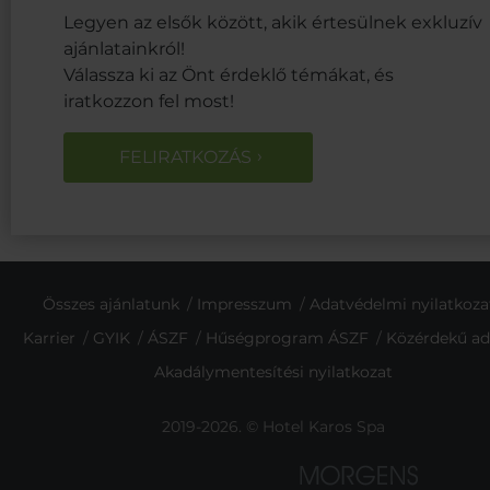
Legyen az elsők között, akik értesülnek exkluzív
ajánlatainkról!
Válassza ki az Önt érdeklő témákat, és
iratkozzon fel most!
FELIRATKOZÁS
Összes ajánlatunk
Impresszum
Adatvédelmi nyilatkoza
Karrier
GYIK
ÁSZF
Hűségprogram ÁSZF
Közérdekű ad
Akadálymentesítési nyilatkozat
2019-2026. © Hotel Karos Spa