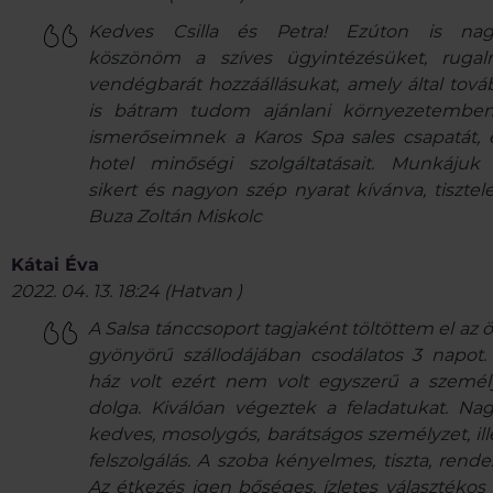
Kedves Csilla és Petra! Ezúton is na
köszönöm a szíves ügyintézésüket, rugal
vendégbarát hozzáállásukat, amely által tová
is bátram tudom ajánlani környezetembe
ismerőseimnek a Karos Spa sales csapatát, 
hotel minőségi szolgáltatásait. Munkájuk
sikert és nagyon szép nyarat kívánva, tisztelet
Buza Zoltán Miskolc
Kátai Éva
2022. 04. 13. 18:24
(
Hatvan
)
A Salsa tánccsoport tagjaként töltöttem el az 
gyönyörű szállodájában csodálatos 3 napot. 
ház volt ezért nem volt egyszerű a személ
dolga. Kiválóan végeztek a feladatukat. Na
kedves, mosolygós, barátságos személyzet, ill
felszolgálás. A szoba kényelmes, tiszta, rendez
Az étkezés igen bőséges, ízletes választékos v