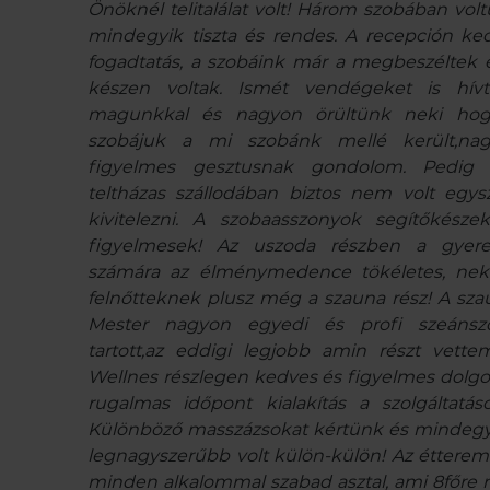
Önöknél telitalálat volt! Három szobában volt
mindegyik tiszta és rendes. A recepción ke
fogadtatás, a szobáink már a megbeszéltek e
készen voltak. Ismét vendégeket is hív
magunkkal és nagyon örültünk neki ho
szobájuk a mi szobánk mellé került,na
figyelmes gesztusnak gondolom. Pedig
teltházas szállodában biztos nem volt egys
kivitelezni. A szobaasszonyok segítőkésze
figyelmesek! Az uszoda részben a gyer
számára az élménymedence tökéletes, ne
felnőtteknek plusz még a szauna rész! A sza
Mester nagyon egyedi és profi szeánsz
tartott,az eddigi legjobb amin részt vette
Wellnes részlegen kedves és figyelmes dolgo
rugalmas időpont kialakítás a szolgáltatáso
Különböző masszázsokat kértünk és mindegy
legnagyszerűbb volt külön-külön! Az éttere
minden alkalommal szabad asztal, ami 8főre