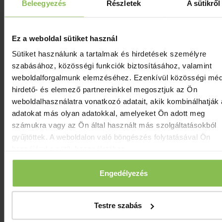
Beleegyezés
Részletek
A sütikről
Ez a weboldal sütiket használ
Sütiket használunk a tartalmak és hirdetések személyre
Kanizsai Bor- és Dödölle Fesztivál Nagykaniz
2026
szabásához, közösségi funkciók biztosításához, valamint
weboldalforgalmunk elemzéséhez. Ezenkívül közösségi méd
hirdető- és elemező partnereinkkel megosztjuk az Ön
weboldalhasználatra vonatkozó adatait, akik kombinálhatják
adatokat más olyan adatokkal, amelyeket Ön adott meg
számukra vagy az Ön által használt más szolgáltatásokból
gyűjtöttek. A weboldalon való böngészés folytatásával Ön
hozzájárul a sütik használatához.
Engedélyezés
Testre szabás