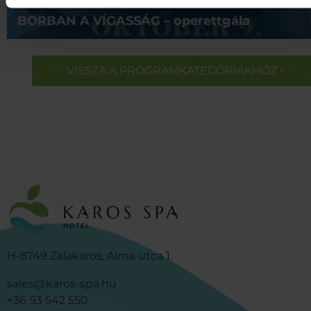
BORBAN A VÍGASSÁG – operettgála
VISSZA A PROGRAMKATEGÓRIÁKHOZ
H-8749 Zalakaros, Alma utca 1.
sales@karos-spa.hu
+36 93 542 550