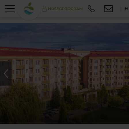
H
HŰSÉGPROGRAM