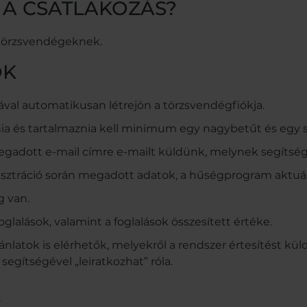
 A CSATLAKOZÁS?
 törzsvendégeknek.
ÓK
val automatikusan létrejön a törzsvendégfiókja.
lnia és tartalmaznia kell minimum egy nagybetűt és egy 
 megadott e-mail címre e-mailt küldünk, melynek segítség
sztráció során megadott adatok, a hűségprogram aktuáli
g van.
oglalások, valamint a foglalások összesített értéke.
ánlatok is elérhetők, melyekről a rendszer értesítést k
segítségével „leiratkozhat” róla.
K