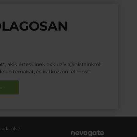
ÓLAGOSAN
t, akik értesülnek exkluzív ajánlatainkról!
deklő témákat, és iratkozzon fel most!
S
 adatok