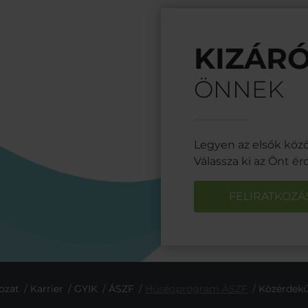
KIZÁR
ÖNNEK
Legyen az elsők közöt
Válassza ki az Önt ér
FELIRATKOZÁ
ozat
Karrier
GYIK
ÁSZF
Hűségprogram ÁSZF
Közérdekű