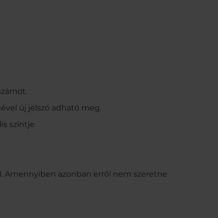
számot.
ével új jelszó adható meg.
s szintje.
üld. Amennyiben azonban erről nem szeretne