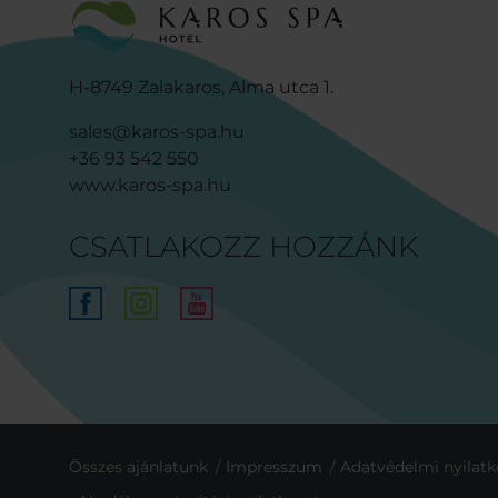
H-8749 Zalakaros, Alma utca 1.
sales@karos-spa.hu
+36 93 542 550
www.karos-spa.hu
CSATLAKOZZ HOZZÁNK
Összes ajánlatunk
Impresszum
Adatvédelmi nyilatk