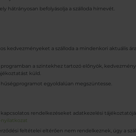
y hátrányosan befolyásolja a szálloda hírnevét.
os kedvezményeket a szálloda a mindenkori aktuális ár
 a programban a szintekhez tartozó előnyök, kedvezmény
jékoztatást küld.
y a hűségprogramot egyoldalúan megszüntesse.
kapcsolatos rendelkezéseket adatkezelési tájékoztatójáb
-nyilatkozat
ődési feltételei eltérően nem rendelkeznek, úgy a száll