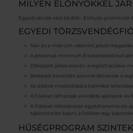
MILYEN ELŐNYÖKKEL JÁR
Egyedi akciók első kézből - Exkluzív promóciók
EGYEDI TÖRZSVENDÉGFI
Név és e-mail cím valamint jelszó megadásá
A jelszónak minimum 8 karakterből kell ál
Elfelejtett jelszó esetén a regisztrációkor
Belépést követően azonnal láthatóak a regi
Az adatok módosítására bármikor lehetősé
A fiókban láthatóak a korábbi ajánlatok és f
A fiókban időszakosan egyedi promóciós aj
tájékoztatást kapni, a fiókban egy kapcsoló 
HŰSÉGPROGRAM SZINTE