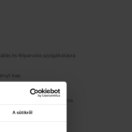
llás és félpanziós szolgáltatásra
ményt kap
lás és félpanziós szolgáltatásra
A sütikről
ményt kap