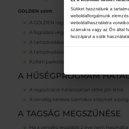
Sütiket használunk a tartal
GOLDEN szint
weboldalforgalmunk elemzésé
A GOLDEN tagság feltétele legalább 60 éjsza
weboldalhasználatra vonatko
számukra vagy az Ön által ha
A foglalása végösszegéből 16% kedvezmén
hozzájárul a sütik használat
A tartózkodása során igénybe vett, a szob
A tartózkodása során fogyasztott, a szobas
Kültéri parkolás ingyenes a zöld zónában
A HŰSÉGPROGRAM HATÁ
A regisztráció határozatlan időre jön létre.
A vendég kérésre bármikor kiléphet a prog
A TAGSÁG MEGSZŰNÉSE
Ha a vendég legalább 2 éve nem használta f