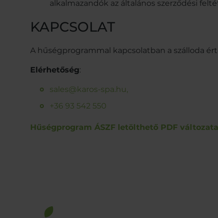
alkalmazandók az általános szerződési felté
KAPCSOLAT
A hűségprogrammal kapcsolatban a szálloda érté
Elérhetőség
:
sales@karos-spa.hu,
+36 93 542 550
Hűségprogram ÁSZF letölthető PDF változata