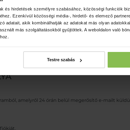
mak és hirdetések személyre szabásához, közösségi funkciók biz
hez. Ezenkívül közösségi média-, hirdető- és elemező partner
ka eltöltése, valamint minimum 3 500 000 Ft elköltése s
zó adatait, akik kombinálhatják az adatokat más olyan adatokka
sznált más szolgáltatásokból gyűjtöttek. A weboldalon való bö
yt kap
ához.
aszámláján szereplő wellness kezelés árából 10% kedvez
zámláján szereplő italfogyasztás árából 10% kedvezmény
Testre szabás
LYA
ramból, amelyről 24 órán belül megerősítő e-mailt küldü
iókját.