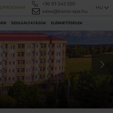
+36 93 542 550
HU
ÉGPROGRAM
sales@karos-spa.hu
DEN
SZOLGÁLTATÁSOK
ELÉRHETŐSÉGEK