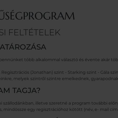
HŰSÉGPROGRAM
I FELTÉTELEK
ATÁROZÁSA
 bennünket több alkalommal választó és évente akár tö
isztrációs (Jonathan) szint - Starking szint - Gála szin
kre, melyek szintről szintre emelkednek, gyarapodnak
AM TAGJA?
szállodánkban, illetve szeretné a program további előn
 mindössze egy regisztrációhoz kötött (név, e- mail cím