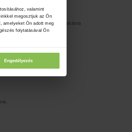
tosításához, valamint
einkkel megosztjuk az Ön
zállás és félpanziós szolgáltatásra
l, amelyeket Ön adott meg
ngészés folytatásával Ön
ményt kap
t kap
Engedélyezés
nk.