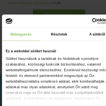
adatvédelmi nyilatkozat
nak.
Beleegyezés
Részletek
A sütikről
Ez a weboldal sütiket használ
Sütiket használunk a tartalmak és hirdetések személyre
szabásához, közösségi funkciók biztosításához, valamint
weboldalforgalmunk elemzéséhez. Ezenkívül közösségi méd
hirdető- és elemező partnereinkkel megosztjuk az Ön
weboldalhasználatra vonatkozó adatait, akik kombinálhatják
H-8749 Zalakaros, Alma utca 1.
adatokat más olyan adatokkal, amelyeket Ön adott meg
számukra vagy az Ön által használt más szolgáltatásokból
sales@karos-spa.hu
gyűjtöttek. A weboldalon való böngészés folytatásával Ön
+36 93 542 550
hozzájárul a sütik használatához.
www.karos-spa.hu