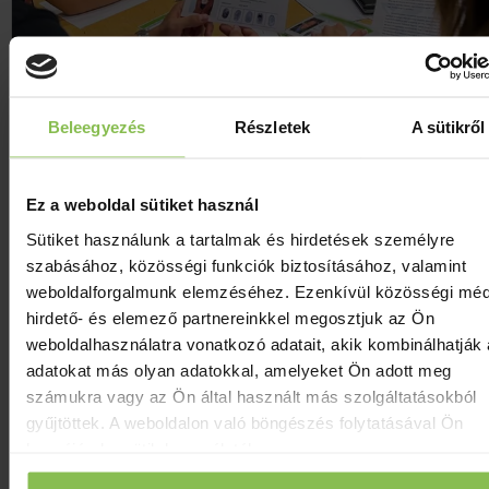
BELTÉRI CSAPATÉPÍTŐ JÁTÉKOK
Beleegyezés
Részletek
A sütikről
BŐVEBBEN
Ez a weboldal sütiket használ
Sütiket használunk a tartalmak és hirdetések személyre
szabásához, közösségi funkciók biztosításához, valamint
weboldalforgalmunk elemzéséhez. Ezenkívül közösségi méd
hirdető- és elemező partnereinkkel megosztjuk az Ön
weboldalhasználatra vonatkozó adatait, akik kombinálhatják
adatokat más olyan adatokkal, amelyeket Ön adott meg
számukra vagy az Ön által használt más szolgáltatásokból
gyűjtöttek. A weboldalon való böngészés folytatásával Ön
hozzájárul a sütik használatához.