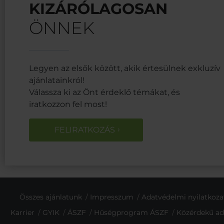
KIZÁRÓLAGOSAN
ÖNNEK
Legyen az elsők között, akik értesülnek exkluzív
ajánlatainkról!
Válassza ki az Önt érdeklő témákat, és
iratkozzon fel most!
FELIRATKOZÁS
Összes ajánlatunk
Impresszum
Adatvédelmi nyilatkoza
Karrier
GYIK
ÁSZF
Hűségprogram ÁSZF
Közérdekű ad