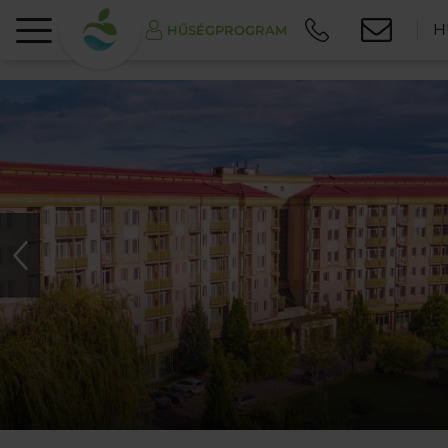
H
HŰSÉGPROGRAM