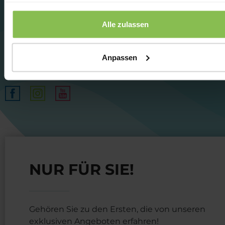
sales@karos-spa.hu
Alle zulassen
+36 93 542 550
www.karos-spa.hu
Anpassen
FOLGEN SIE UNS
NUR FÜR SIE!
Gehören Sie zu den Ersten, die von unseren
exklusiven Angeboten erfahren!