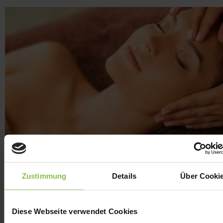
KAROS SPA 100%
Zustimmung
Details
Über Cooki
Diese Webseite verwendet Cookies
Gültig:
Min. Aufenthalt