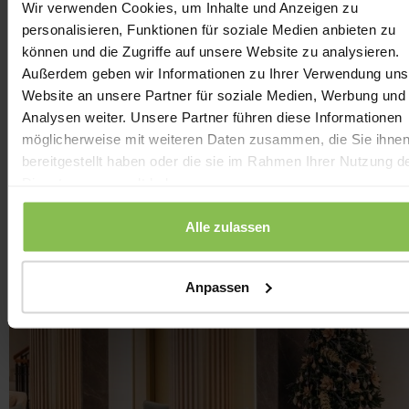
Wir verwenden Cookies, um Inhalte und Anzeigen zu
01.09.2026. - 22.12.2026.
3 Nächte
personalisieren, Funktionen für soziale Medien anbieten zu
können und die Zugriffe auf unsere Website zu analysieren.
Außerdem geben wir Informationen zu Ihrer Verwendung uns
DETAILS
Website an unsere Partner für soziale Medien, Werbung und
Analysen weiter. Unsere Partner führen diese Informationen
PREISKALKULATION & BUCHUNG
möglicherweise mit weiteren Daten zusammen, die Sie ihne
bereitgestellt haben oder die sie im Rahmen Ihrer Nutzung d
Dienste gesammelt haben.
Alle zulassen
Anpassen