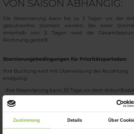
VON SAISON ABHÄNGIG:
Die Reservierung kann bis zu 3 Tagen vor der An
gebührenfrei storniert werden. Bei einer Storni
innerhalb von 3 Tagen wird die Gesamtleistu
Rechnung gestellt.
Stornierungsbedingungen für Prioritätsperioden:
Ihre Buchung wird mit Überweisung der Anzahlung
endgültig.
Ihre Reservierung kann 30 Tage vor dem Ankunftsd
geändert werden, kann jedoch nicht storniert werden.
bezahlte Betrag kann später für Unterkunft und
Halbpension verwendet werden. Der gezahlte Betrag 
von Karosinvest Zrt nicht zurückerstattet.
Zustimmung
Details
Über Cooki
Innerhalb von 30 Tagen ist keine Änderung möglich. 