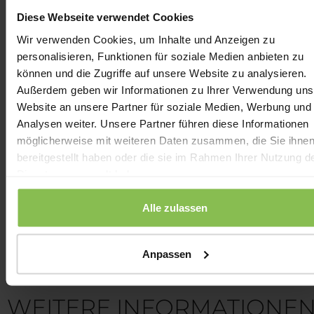
gezahlte Betrag wird von Karosinvest Zrt nicht
Diese Webseite verwendet Cookies
zurückerstattet, sondern als Vertragsstrafe verbucht.
Wir verwenden Cookies, um Inhalte und Anzeigen zu
personalisieren, Funktionen für soziale Medien anbieten zu
können und die Zugriffe auf unsere Website zu analysieren.
CHECK-IN CHECK-OUT:
Außerdem geben wir Informationen zu Ihrer Verwendung uns
Website an unsere Partner für soziale Medien, Werbung und
Analysen weiter. Unsere Partner führen diese Informationen
check-in: ab 15.00 Uhr
möglicherweise mit weiteren Daten zusammen, die Sie ihne
check-out: bis 11.00 Uhr
bereitgestellt haben oder die sie im Rahmen Ihrer Nutzung d
Dienste gesammelt haben.
Spät-Check-Out: bis 16.00 Uhr 40 EUR (häng
freien Kapazitäten ab).
Alle zulassen
Check-in: ab 17:00 Uhr am 2. Januar 2026
Anpassen
WEITERE INFORMATIONEN