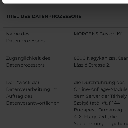
TITEL DES DATENPROZESSORS
Name des
MORGENS Design Kft.
Datenprozessors
Zugänglichkeit des
8800 Nagykanizsa, Csán
Datenprozessors
László Strasse 2.
Der Zweck der
die Durchführung des
Datenverarbeitung im
Online-Anfrage-Moduls
Auftrag des
dem Server der Tárhely
Datenverantwortlichen
Szolgáltató Kft. (1144
Budapest, Ormánság u
4. X. Etage 241), die
Speicherung eingehen