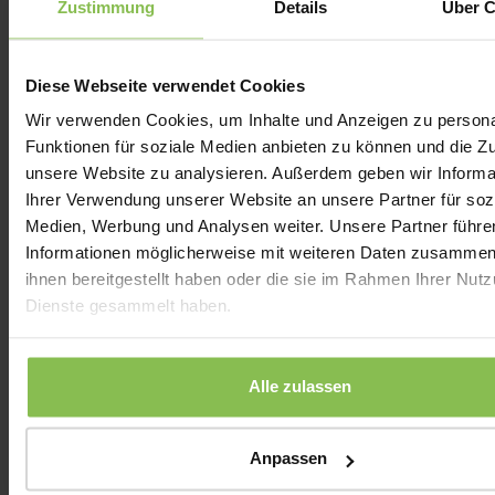
Zustimmung
Details
Über C
Verarbeitung
Einwilligung und bis z
personenbezogener
Tag nach der Gültigkeit
Daten
des Online-Angebots
Diese Webseite verwendet Cookies
Wir verwenden Cookies, um Inhalte und Anzeigen zu persona
Notwendigkeit von
die Durchführung der
Funktionen für soziale Medien anbieten zu können und die Zug
persönlichen Daten, die
Online-Ausschreibung, 
unsere Website zu analysieren. Außerdem geben wir Informa
von der betroffenen
von der interessierten
Ihrer Verwendung unserer Website an unsere Partner für soz
Person zur Verfügung
Partei eingeleitet wurd
Medien, Werbung und Analysen weiter. Unsere Partner führe
gestellt werden
die Durchführung eine
Informationen möglicherweise mit weiteren Daten zusammen,
nachfolgenden Online-
ihnen bereitgestellt haben oder die sie im Rahmen Ihrer Nut
Buchungsprozesses
Dienste gesammelt haben.
reibungslos, effizient u
schneller im Falle der
Einhaltung des Angebo
Alle zulassen
Die Datenverarbeitung
igen
Anpassen
erfordert die Verwendung
von Datenprozessoren