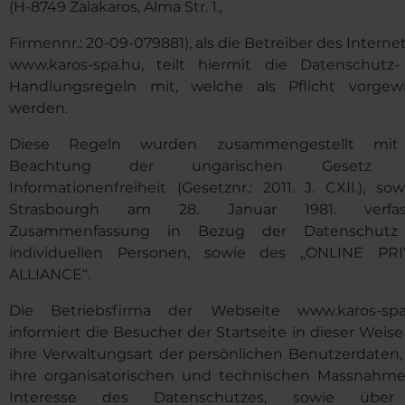
(H-8749 Zalakaros, Alma Str. 1.,
Firmennr.: 20-09-079881
)
, als die Betreiber des Interne
www.karos-spa.hu, teilt hiermit die Datenschutz
Handlungsregeln mit, welche als Pflicht vorgew
werden.
Diese Regeln wurden zusammengestellt mit
Beachtung der ungarischen Gesetz
Informationenfreiheit (Gesetznr.: 2011. J. CXII.), so
Strasbourgh am 28. Januar 1981. verfas
Zusammenfassung in Bezug der Datenschutz
individuellen Personen, sowie des „ONLINE PR
ALLIANCE“.
Die Betriebsfirma der Webseite www.karos-sp
informiert die Besucher der Startseite in dieser Weis
ihre Verwaltungsart der persönlichen Benutzerdaten,
ihre organisatorischen und technischen Massnahm
Interesse des Datenschutzes, sowie über