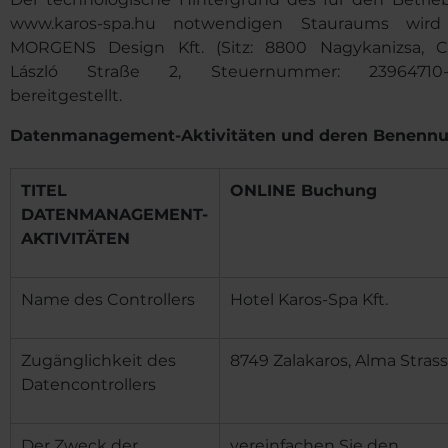
www.karos-spa.hu notwendigen Stauraums wir
MORGENS Design Kft. (Sitz: 8800 Nagykanizsa, C
László Straße 2, Steuernummer: 23964710-2
bereitgestellt.
Datenmanagement-Aktivitäten und deren Benenn
TITEL
ONLINE Buchung
DATENMANAGEMENT-
AKTIVITÄTEN
Name des Controllers
Hotel Karos-Spa Kft.
Zugänglichkeit des
8749 Zalakaros, Alma Strasse
Datencontrollers
Der Zweck der
vereinfachen Sie den