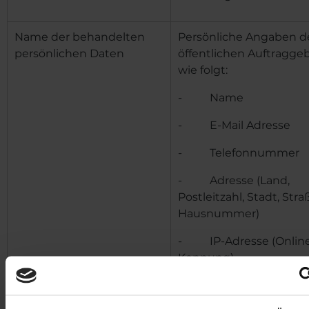
Name der behandelten
Persönliche Angaben d
persönlichen Daten
öffentlichen Auftragge
wie folgt:
- Name
- E-Mail Adresse
- Telefonnummer
- Adresse (Land,
Postleitzahl, Stadt, Stra
Hausnummer)
- IP-Adresse (Onlin
Kennung)
Die geschätzte Dauer der
bis zum Widerruf der