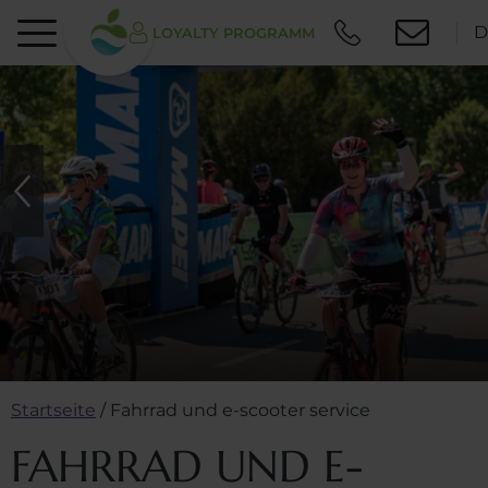
D
LOYALTY PROGRAMM
Startseite
/
Fahrrad und e-scooter service
FAHRRAD UND E-