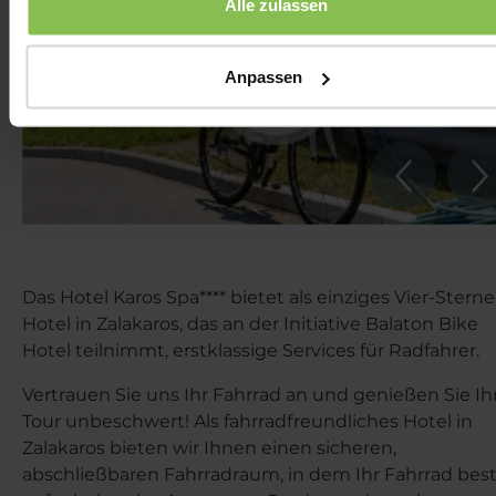
Alle zulassen
Anpassen
Das Hotel Karos Spa**** bietet als einziges Vier-Sterne
Hotel in Zalakaros, das an der Initiative Balaton Bike
Hotel teilnimmt, erstklassige Services für Radfahrer.
Vertrauen Sie uns Ihr Fahrrad an und genießen Sie Ih
Tour unbeschwert! Als fahrradfreundliches Hotel in
Zalakaros bieten wir Ihnen einen sicheren,
abschließbaren Fahrradraum, in dem Ihr Fahrrad bes