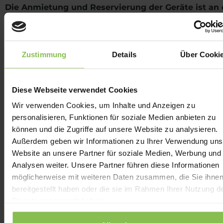
Die Anmietung und Reservierung der Geräte ist an 
Rezeption möglich. Bitte wenden Sie sich an unser
Mitarbeiter für weitere Informationen und die aktue
Verfügbarkeit!
Zustimmung
Details
Über Cooki
Machen Sie Ihren Aufenthalt noch unvergesslicher mi
einem aktiven Programm und entdecken Sie die
Umgebung von Zalakaros auf zwei Rädern.
Diese Webseite verwendet Cookies
Wir verwenden Cookies, um Inhalte und Anzeigen zu
personalisieren, Funktionen für soziale Medien anbieten zu
können und die Zugriffe auf unsere Website zu analysieren.
PREMIUM-FAHRRADSERVICE
Außerdem geben wir Informationen zu Ihrer Verwendung uns
DES BALATON BIKE HOTELS
Website an unsere Partner für soziale Medien, Werbung und
Analysen weiter. Unsere Partner führen diese Informationen
möglicherweise mit weiteren Daten zusammen, die Sie ihne
bereitgestellt haben oder die sie im Rahmen Ihrer Nutzung d
Dienste gesammelt haben.