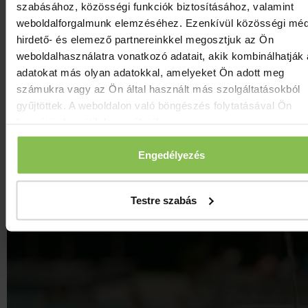
szabásához, közösségi funkciók biztosításához, valamint
Programok ezen a napon
weboldalforgalmunk elemzéséhez. Ezenkívül közösségi méd
hirdető- és elemező partnereinkkel megosztjuk az Ön
Heti Programajánlat
weboldalhasználatra vonatkozó adatait, akik kombinálhatják
Nyári szünet- Augusztus
adatokat más olyan adatokkal, amelyeket Ön adott meg
Bor Mámor Prósza
számukra vagy az Ön által használt más szolgáltatásokból
gyűjtöttek. A weboldalon való böngészés folytatásával Ön
hozzájárul a sütik használatához.
Jelmagyarázat:
Programok a szállodába
Programok Zalakaroson
Engedélyezés
Programok a környéken
Testre szabás