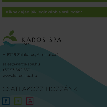
Kiknek ajánlják leginkább a szállodát?
H-8749 Zalakaros, Alma utca 1.
sales@karos-spa.hu
+36 93 542 550
www.karos-spa.hu
CSATLAKOZZ HOZZÁNK