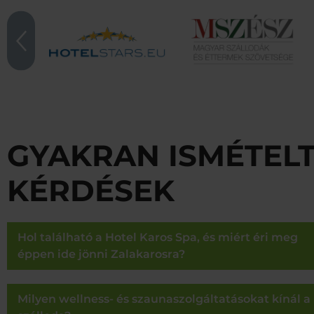
GYAKRAN ISMÉTEL
KÉRDÉSEK
Hol található a Hotel Karos Spa, és miért éri meg
éppen ide jönni Zalakarosra?
Milyen wellness- és szaunaszolgáltatásokat kínál a