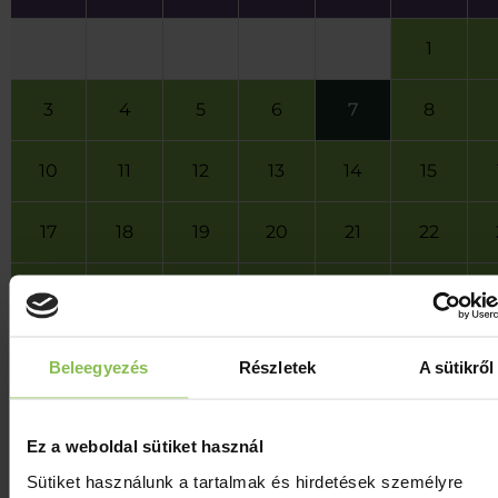
1
3
4
5
6
7
8
10
11
12
13
14
15
17
18
19
20
21
22
24
25
26
27
28
29
31
Beleegyezés
Részletek
A sütikről
Péntek
Ez a weboldal sütiket használ
Augusztus 7
Sütiket használunk a tartalmak és hirdetések személyre