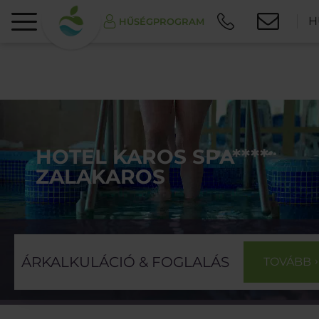
H
HŰSÉGPROGRAM
HOTEL KAROS SPA****
ZALAKAROS
ÁRKALKULÁCIÓ & FOGLALÁS
TOVÁBB